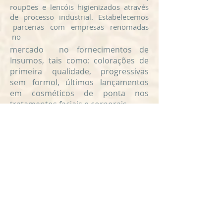
roupões e lencóis higienizados através
de processo industrial. Estabelecemos
parcerias com empresas renomadas
no
mercado no fornecimentos de
Insumos, tais como: colorações de
primeira qualidade, progressivas
sem formol, últimos lançamentos
em cosméticos de ponta nos
tratamentos faciais e corporais.
NOSSOS DIFERENCIAIS
Tudo aqui é pensado para o
conforto de nossos clientes:
Wi-fi
Segurança (câmeras e espaço
fechado)
Privacidade
Horário flexível: atendimento das
06:00 às 22:00h